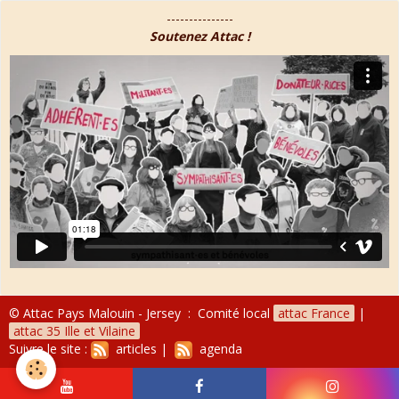
---------------
Soutenez Attac !
© Attac Pays Malouin - Jersey : Comité local
attac France
|
attac 35 Ille et Vilaine
Suivre le site :
articles
|
agenda