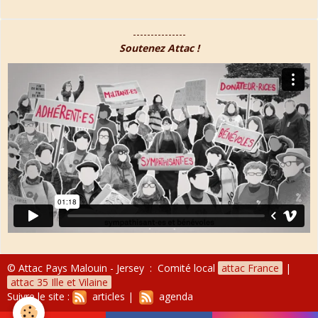
---------------
Soutenez Attac !
© Attac Pays Malouin - Jersey : Comité local
attac France
|
attac 35 Ille et Vilaine
Suivre le site :
articles
|
agenda