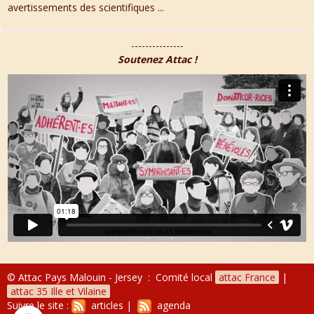
avertissements des scientifiques ...
---------------
Soutenez Attac !
© Attac Pays Malouin - Jersey : Comité local
attac France
|
attac 35 Ille et Vilaine
Suivre le site :
articles
|
agenda