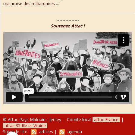
mainmise des milliardaires ...
---------------
Soutenez Attac !
© Attac Pays Malouin - Jersey : Comité local
attac France
|
attac 35 Ille et Vilaine
Suivre le site :
articles
|
agenda