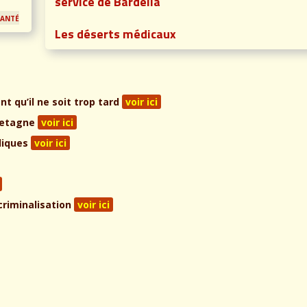
service de Bardella
santé
Les déserts médicaux
t qu’il ne soit trop tard
voir ici
Bretagne
voir ici
liques
voir ici
 criminalisation
voir ici