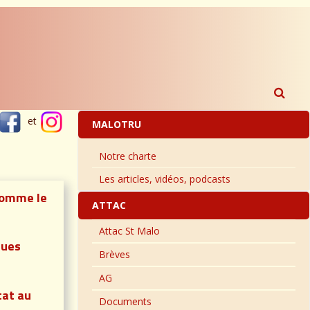
et
MALOTRU
Notre charte
Les articles, vidéos, podcasts
'homme le
ATTAC
Attac St Malo
ques
Brèves
AG
tat au
Documents