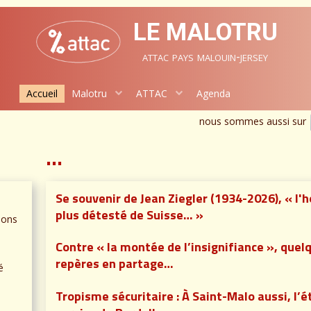
LE MALOTRU
attac pays malouin-jersey
Accueil
Malotru
ATTAC
Agenda
nous sommes aussi sur
...
Se souvenir de Jean Ziegler (1934-2026), « l
plus détesté de Suisse… »
ions
Contre « la montée de l’insignifiance », quel
repères en partage…
é
Tropisme sécuritaire : À Saint-Malo aussi, l’é