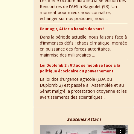
Les 8 et 9 octobre aura lieu la 3e édition des
Rencontres de l'AES à Bagnolet (93). Un
moment pour mieux nous connaître,
échanger sur nos pratiques, nous ...
Pour agir, Attac a besoin de vous !
Dans la période actuelle, nous faisons face à
d'immenses défis : chaos climatique, montée
en puissance des forces autoritaires,
mainmise des milliardaires ...
Loi Duplomb 2 : Attac se mobilise face à la
politique écocidaire du gouvernement
La loi dite d'urgence agricole (LUA ou
Duplomb 2) est passée à l'Assemblée et au
Sénat malgré la protestation citoyenne et les
avertissements des scientifiques ...
---------------
Soutenez Attac !