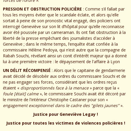
forces de l’ordre »
.
PRESSION ET OBSTRUCTION POLICIÈRE
: Comme s’il fallait par
tous les moyens éviter que le scandale éclate, et alors qu'elle
sortait à peine de son pronostic vital engagé, des policiers ont
interrogé Geneviève sur son lit d’hôpital pour qu’elle reconnaisse
avoir été poussée par un cameraman. Ils ont fait obstruction à la
liberté de la presse empêchant des journalistes d'accéder à
Geneviève ; dans le même temps, l’enquête était confiée à la
commissaire Hélène Pedoya, qui n’est autre que la compagne de
Rabah Souchi, révélant ainsi un conit d'intérêt majeur qui a donné
lui à une première victoire : le dépaysement de l'affaire à Lyon
UN DÉLIT RÉCOMPENSÉ
: Alors que le capitaine de gendarmerie
avait décidé de désobéir aux ordres du commissaire Souchi et de
ne pas engager ses forces, considérant que les ordres reçus
étaient «
disproportionnés face à la menace
» parce que la «
foule [était] calme
», le commissaire Souchi avait été décoré par
le ministre de l'intérieur Christophe Castaner pour son «
engagement exceptionnel dans le cadre des "gilets jaunes"
».
Justice pour Geneviève Legay !
Justice pour toutes les victimes de violences policières !