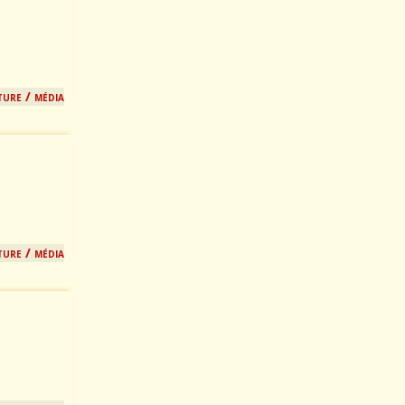
ture / média
ture / média