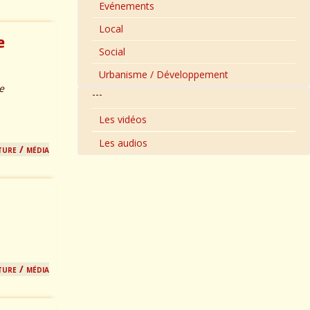
Evénements
Local
e
Social
Urbanisme / Développement
e
---
Les vidéos
Les audios
ture / média
ture / média