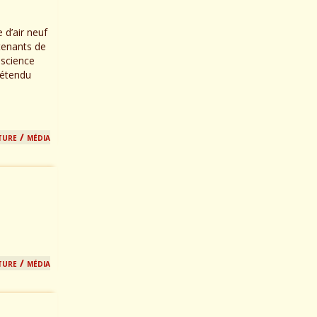
 d’air neuf
 tenants de
nscience
rétendu
ture / média
ture / média