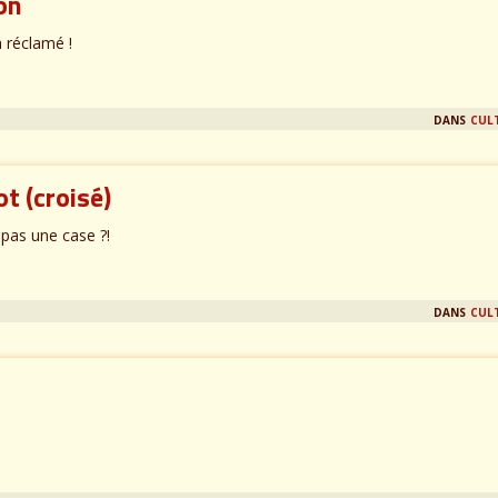
ion
a réclamé !
dans
cul
t (croisé)
 pas une case ?!
dans
cul