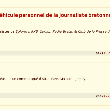
véhicule personnel de la journaliste bretonn
listes de
Splann !
,
RKB
,
Corlab
,
Radio Breizh
&
Club de la Presse d
dans
cul
 aléas – d'un communiqué d'Attac Pays Malouin - Jersey
dans
cul