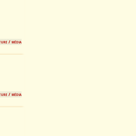
ture / média
ture / média