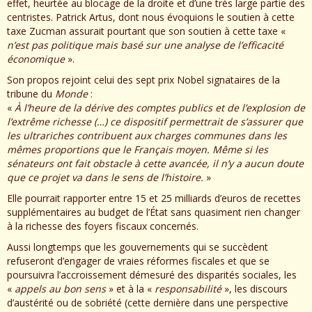
effet, heurtée au blocage de la droite et d’une très large partie des
centristes. Patrick Artus, dont nous évoquions le soutien à cette
taxe Zucman assurait pourtant que son soutien à cette taxe «
n’est pas politique mais basé sur une analyse de l’efficacité
économique
».
Son propos rejoint celui des sept prix Nobel signataires de la
tribune du
Monde
:
«
À l’heure de la dérive des comptes publics et de l’explosion de
l’extrême richesse (…) ce dispositif permettrait de s’assurer que
les ultrariches contribuent aux charges communes dans les
mêmes proportions que le Français moyen. Même si les
sénateurs ont fait obstacle à cette avancée, il n’y a aucun doute
que ce projet va dans le sens de l’histoire.
»
Elle pourrait rapporter entre 15 et 25 milliards d’euros de recettes
supplémentaires au budget de l’État sans quasiment rien changer
à la richesse des foyers fiscaux concernés.
Aussi longtemps que les gouvernements qui se succèdent
refuseront d’engager de vraies réformes fiscales et que se
poursuivra l’accroissement démesuré des disparités sociales, les
«
appels au bon sens
» et à la «
responsabilité
», les discours
d’austérité ou de sobriété (cette dernière dans une perspective