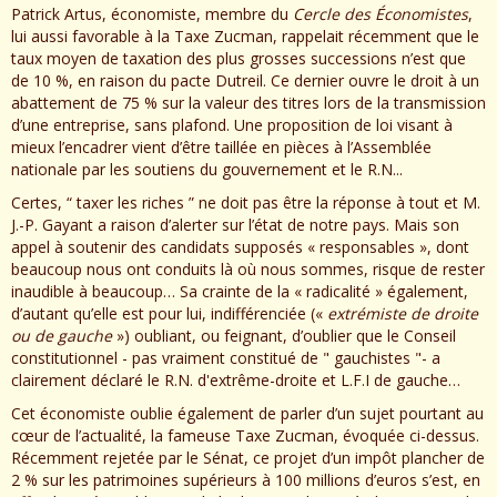
Patrick Artus, économiste, membre du
Cercle des Économistes
,
lui aussi favorable à la Taxe Zucman, rappelait récemment que le
taux moyen de taxation des plus grosses successions n’est que
de 10 %, en raison du pacte Dutreil. Ce dernier ouvre le droit à un
abattement de 75 % sur la valeur des titres lors de la transmission
d’une entreprise, sans plafond. Une proposition de loi visant à
mieux l’encadrer vient d’être taillée en pièces à l’Assemblée
nationale par les soutiens du gouvernement et le R.N...
Certes, “ taxer les riches ” ne doit pas être la réponse à tout et M.
J.-P. Gayant a raison d’alerter sur l’état de notre pays. Mais son
appel à soutenir des candidats supposés « responsables », dont
beaucoup nous ont conduits là où nous sommes, risque de rester
inaudible à beaucoup… Sa crainte de la « radicalité » également,
d’autant qu’elle est pour lui, indifférenciée («
extrémiste de droite
ou de gauche
») oubliant, ou feignant, d’oublier que le Conseil
constitutionnel - pas vraiment constitué de " gauchistes "- a
clairement déclaré le R.N. d'extrême-droite et L.F.I de gauche…
Cet économiste oublie également de parler d’un sujet pourtant au
cœur de l’actualité, la fameuse Taxe Zucman, évoquée ci-dessus.
Récemment rejetée par le Sénat, ce projet d’un impôt plancher de
2 % sur les patrimoines supérieurs à 100 millions d’euros s’est, en