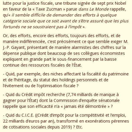
lutte pour la justice fiscale, une tribune signée de sept prix Nobel
en faveur de la « Taxe Zucman » parue
dans Le Monde
rappelle,
qu’«
il semble difficile de demander des efforts à quelque
catégorie sociale que ce soit avant de s’être assuré que les plus
fortunés ne se soustraient pas à l’impôt
».
Or, des efforts, encore des efforts, toujours des efforts, et de
manière indifférenciée, c’est précisément ce que semble exiger M.
J.-P. Gayant, présentant de manière alarmistes des chiffres sur la
dépense publique dont beaucoup de ses collègues économistes
expliquent en grande part le sous-financement par la baisse
continue des ressources fiscales de l’État.
- Quid, par exemple, des niches affectant la fiscalité du patrimoine
et de l’héritage, du statut des holdings personnels et de
l’évitement ou de l’optimisation fiscale ?
- Quid du Crédit impôt recherche (7,74 milliards de manque à
gagner pour l’État) dont la Commission d’enquête sénatoriale
rappelle que son efficacité n’a « jamais été démontrée » ?
- Quid du C.I.C.E. ((Crédit d’impôt pour la compétitivité et l’emploi,
22 milliards d’euros par an), transformé en exonérations pérennes
de cotisations sociales depuis 2019) ? Etc.