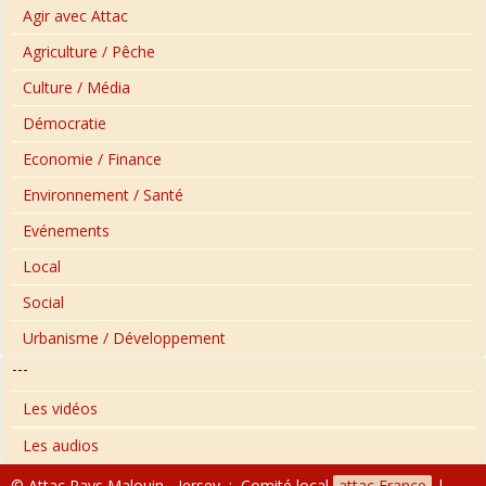
Agir avec Attac
Agriculture / Pêche
Culture / Média
Démocratie
Economie / Finance
Environnement / Santé
Evénements
Local
Social
Urbanisme / Développement
---
Les vidéos
Les audios
© Attac Pays Malouin - Jersey : Comité local
attac France
|