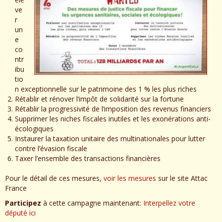
ve
r
un
e
co
ntr
ibu
tio
n exceptionnelle sur le patrimoine des 1 % les plus riches
Rétablir et rénover l’impôt de solidarité sur la fortune
Rétablir la progressivité de l’imposition des revenus financiers
Supprimer les niches fiscales inutiles et les exonérations anti-
écologiques
Instaurer la taxation unitaire des multinationales pour lutter
contre l’évasion fiscale
Taxer l’ensemble des transactions financières
Pour le détail de ces mesures,
voir les mesures
sur le site Attac
France
Participez
à cette campagne maintenant:
Interpellez votre
député ici