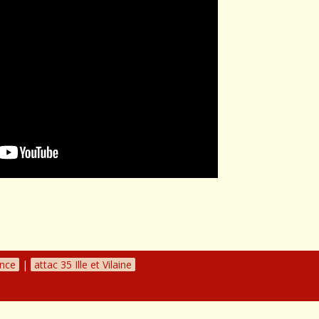
ance
|
attac 35 Ille et Vilaine