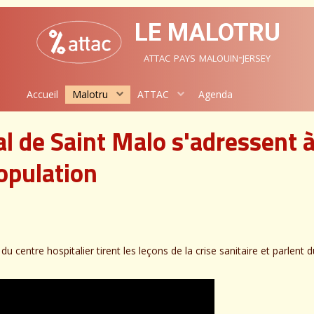
LE MALOTRU
attac pays malouin-jersey
Accueil
Malotru
ATTAC
Agenda
al de Saint Malo s'adressent à
opulation
du centre hospitalier tirent les leçons de la crise sanitaire et parlent