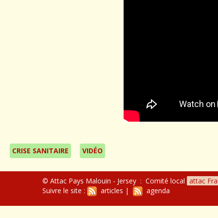
CRISE SANITAIRE
VIDÉO
© Attac Pays Malouin - Jersey : Comité local
attac Fr
Suivre le site :
articles
|
agenda