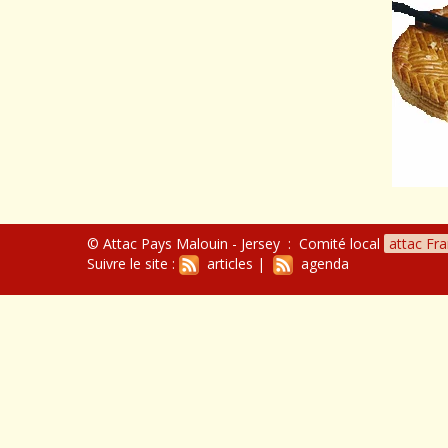
© Attac Pays Malouin - Jersey : Comité local
attac Fr
Suivre le site :
articles
|
agenda