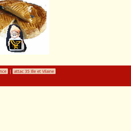
ance
|
attac 35 Ille et Vilaine