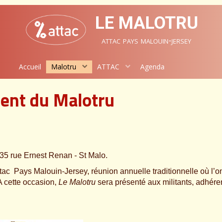
LE MALOTRU
attac pays malouin-jersey
Accueil
Malotru
ATTAC
Agenda
ent du Malotru
 35 rue Ernest Renan - St Malo.
Attac Pays Malouin-Jersey, réunion annuelle traditionnelle où l’o
 A cette occasion,
Le Malotru
sera présenté aux militants, adhéren