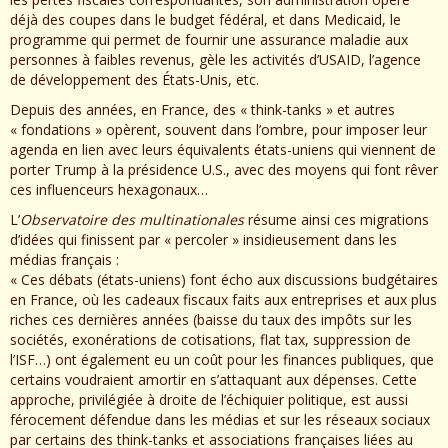
déjà des coupes dans le budget fédéral, et dans Medicaid, le
programme qui permet de fournir une assurance maladie aux
personnes à faibles revenus, gèle les activités d’USAID, l’agence
de développement des États-Unis, etc.
Depuis des années, en France, des « think-tanks » et autres
« fondations » opèrent, souvent dans l’ombre, pour imposer leur
agenda en lien avec leurs équivalents états-uniens qui viennent de
porter Trump à la présidence U.S., avec des moyens qui font rêver
ces influenceurs hexagonaux…
L’
Observatoire des multinationales
résume ainsi ces migrations
d’idées qui finissent par « percoler » insidieusement dans les
médias français :
« Ces débats (états-uniens) font écho aux discussions budgétaires
en France, où les cadeaux fiscaux faits aux entreprises et aux plus
riches ces dernières années (baisse du taux des impôts sur les
sociétés, exonérations de cotisations, flat tax, suppression de
l’ISF…) ont également eu un coût pour les finances publiques, que
certains voudraient amortir en s’attaquant aux dépenses. Cette
approche, privilégiée à droite de l’échiquier politique, est aussi
férocement défendue dans les médias et sur les réseaux sociaux
par certains des think-tanks et associations françaises liées au