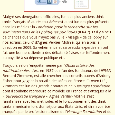
Malgré ses dénégations officielles, l’un des plus anciens think-
tanks français lié au réseau
Atlas
est aussi l’un des plus présents
dans les médias : la
Fondation pour la recherche sur les
administrations et les politiques publiques
(IFRAP). Et il y a peu
de chances que vous n’ayez pas vu le « visage » de ce lobby sur
nos écrans, celui d’ d’Agnès Verdier-Molinié, qui en a pris la
direction en 2009. Sa véhémence et sa pseudo-expertise en ont
fait une bonne « cliente » des débats télévisés sur l’effondrement
du pays lié à sa dépense publique etc.
Toujours selon l’enquête menée par l’
Observatoire des
multinationales
, c’est en 1987 que l’un des fondateurs de l
’IFRAP
,
Bernard Zimmern, est allé chercher des conseils auprès d’Antony
Fisher pour gagner la bataille des idées en France. Citoyen U.S.,
Zimmern est l’un des grands donateurs de l’
Heritage Foundation
dont il souhaite reproduire ce modèle en France et s’attaquer à la
«
bureaucratie française
». Agnès Verdier-Molinié s’est
familiarisée avec les méthodes et le fonctionnement des think-
tanks américains lors d’un séjour aux États-Unis, et dira avoir été
marquée par le professionnalisme de l’
Heritage Foundation
et du