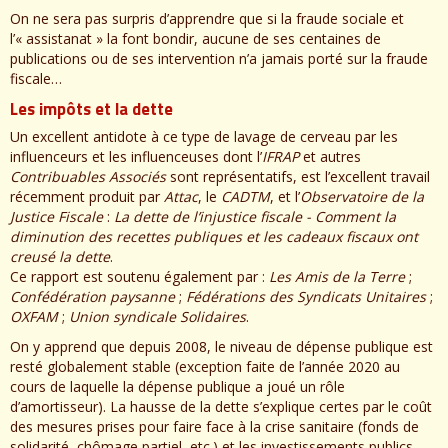
On ne sera pas surpris d’apprendre que si la fraude sociale et
l’« assistanat » la font bondir, aucune de ses centaines de
publications ou de ses intervention n’a jamais porté sur la fraude
fiscale…
Les impôts et la dette
Un excellent antidote à ce type de lavage de cerveau par les
influenceurs et les influenceuses dont l’
IFRAP
et autres
Contribuables Associés
sont représentatifs, est l’excellent travail
récemment produit par
Attac
, le
CADTM
, et l’
Observatoire de la
Justice Fiscale
:
La dette de l’injustice fiscale - Comment la
diminution des recettes publiques et les cadeaux fiscaux ont
creusé la dette
.
Ce rapport est soutenu également par :
Les Amis de la Terre
;
Confédération paysanne
;
Fédérations des Syndicats Unitaires
;
OXFAM
;
Union syndicale Solidaires
.
On y apprend que depuis 2008, le niveau de dépense publique est
resté globalement stable (exception faite de l’année 2020 au
cours de laquelle la dépense publique a joué un rôle
d’amortisseur). La hausse de la dette s’explique certes par le coût
des mesures prises pour faire face à la crise sanitaire (fonds de
solidarité, chômage partiel, etc.) et les investissements publics.