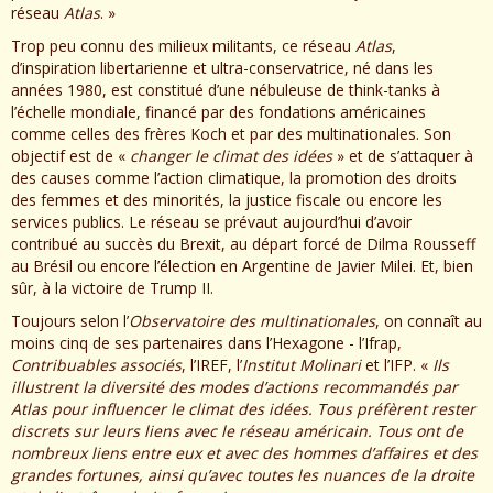
réseau
Atlas
. »
Trop peu connu des milieux militants, ce réseau
Atlas
,
d’inspiration libertarienne et ultra-conservatrice, né dans les
années 1980, est constitué d’une nébuleuse de think-tanks à
l’échelle mondiale, financé par des fondations américaines
comme celles des frères Koch et par des multinationales. Son
objectif est de «
changer le climat des idées
» et de s’attaquer à
des causes comme l’action climatique, la promotion des droits
des femmes et des minorités, la justice fiscale ou encore les
services publics. Le réseau se prévaut aujourd’hui d’avoir
contribué au succès du Brexit, au départ forcé de Dilma Rousseff
au Brésil ou encore l’élection en Argentine de Javier Milei. Et, bien
sûr, à la victoire de Trump II.
Toujours selon l’
Observatoire des multinationales
, on connaît au
moins cinq de ses partenaires dans l’Hexagone - l’Ifrap,
Contribuables associés
, l’IREF, l’
Institut Molinari
et l’IFP. «
Ils
illustrent la diversité des modes d’actions recommandés par
Atlas pour influencer le climat des idées. Tous préfèrent rester
discrets sur leurs liens avec le réseau américain. Tous ont de
nombreux liens entre eux et avec des hommes d’affaires et des
grandes fortunes, ainsi qu’avec toutes les nuances de la droite