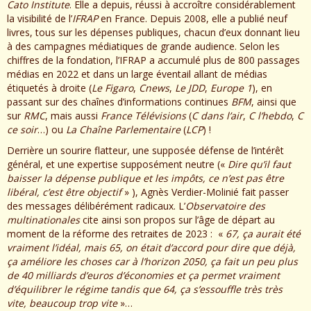
Cato Institute
. Elle a depuis, réussi à accroître considérablement
la visibilité de l’
IFRAP
en France. Depuis 2008, elle a publié neuf
livres, tous sur les dépenses publiques, chacun d’eux donnant lieu
à des campagnes médiatiques de grande audience. Selon les
chiffres de la fondation, l’IFRAP a accumulé plus de 800 passages
médias en 2022 et dans un large éventail allant de médias
étiquetés à droite (
Le Figaro
,
Cnews
,
Le JDD
,
Europe 1
), en
passant sur des chaînes d’informations continues
BFM
, ainsi que
sur
RMC
, mais aussi
France Télévisions
(
C dans l’air
,
C l’hebdo
,
C
ce soir
…) ou
La Chaîne Parlementaire
(
LCP
) !
Derrière un sourire flatteur, une supposée défense de l’intérêt
général, et une expertise supposément neutre («
Dire qu’il faut
baisser la dépense publique et les impôts, ce n’est pas être
libéral, c’est être objectif
» ), Agnès Verdier-Molinié fait passer
des messages délibérément radicaux. L’
Observatoire des
multinationales
cite ainsi son propos sur l’âge de départ au
moment de la réforme des retraites de 2023 : «
67, ça aurait été
vraiment l’idéal, mais 65, on était d’accord pour dire que déjà,
ça améliore les choses car à l’horizon 2050, ça fait un peu plus
de 40 milliards d’euros d’économies et ça permet vraiment
d’équilibrer le régime tandis que 64, ça s’essouffle très très
vite, beaucoup trop vite
»…