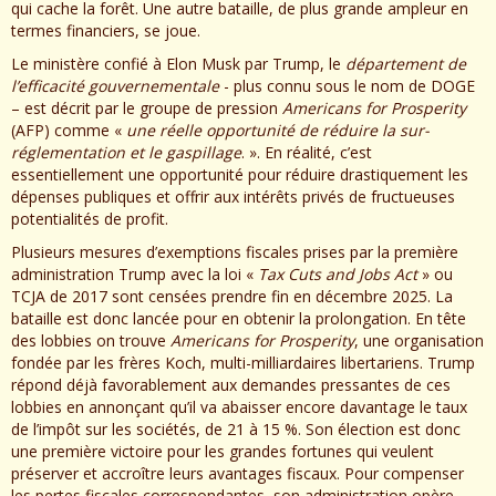
qui cache la forêt. Une autre bataille, de plus grande ampleur en
termes financiers, se joue.
Le ministère confié à Elon Musk par Trump, le
département de
l’efficacité gouvernementale
- plus connu sous le nom de DOGE
– est décrit par le groupe de pression
Americans for Prosperity
(AFP) comme «
une réelle opportunité de réduire la sur-
réglementation et le gaspillage
. ». En réalité, c’est
essentiellement une opportunité pour réduire drastiquement les
dépenses publiques et offrir aux intérêts privés de fructueuses
potentialités de profit.
Plusieurs mesures d’exemptions fiscales prises par la première
administration Trump avec la loi «
Tax Cuts and Jobs Act
» ou
TCJA de 2017 sont censées prendre fin en décembre 2025. La
bataille est donc lancée pour en obtenir la prolongation. En tête
des lobbies on trouve
Americans for Prosperity
, une organisation
fondée par les frères Koch, multi-milliardaires libertariens. Trump
répond déjà favorablement aux demandes pressantes de ces
lobbies en annonçant qu’il va abaisser encore davantage le taux
de l’impôt sur les sociétés, de 21 à 15 %. Son élection est donc
une première victoire pour les grandes fortunes qui veulent
préserver et accroître leurs avantages fiscaux. Pour compenser
les pertes fiscales correspondantes, son administration opère