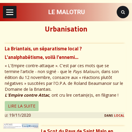
LE MALOTRU
Urbanisation
La Briantais, un séparatisme local ?
L'analphabétisme, voilà l'ennemi…
« L'Empire contre-attaque ». C'est par ces mots que se
termine l'article - non signé - que le
Pays Malouin
, dans son
édition du 12 novembre, consacre aux « réactions plutôt
négatives » suscitées par l'O.P.A. de Roland Beaumanoir sur le
Domaine de la Briantais.
L'Empire contre Attac
, ont cru lire certain(e)s, en filigrane !
LIRE LA SUITE
le 19/11/2020
dans
local
Le Scot du Pays de Saint Malo en