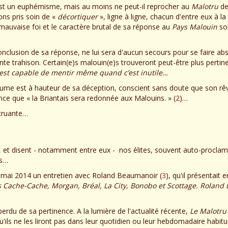
'est un euphémisme, mais au moins ne peut-il reprocher au
Malotru
de
ons pris soin de «
décortiquer
», ligne à ligne, chacun d'entre eux à la
auvaise foi et le caractère brutal de sa réponse au
Pays Malouin
son
nclusion de sa réponse, ne lui sera d'aucun secours pour se faire ab
te trahison. Certain(e)s malouin(e)s trouveront peut-être plus pertin
 est capable de mentir même quand c’est inutile…
me est à hauteur de sa déception, conscient sans doute que son rêv
ance que « la Briantais sera redonnée aux Malouins. » (
2
)…
itruante…
t, et disent - notamment entre eux - nos élites, souvent auto-procla
us…
 mai 2014 un entretien avec Roland Beaumanoir (
3
), qu'il présentait 
s Cache-Cache, Morgan, Bréal, La City, Bonobo et Scottage. Rolan
perdu de sa pertinence. A la lumière de l'actualité récente,
Le Malotru
ils ne les liront pas dans leur quotidien ou leur hebdomadaire habitu