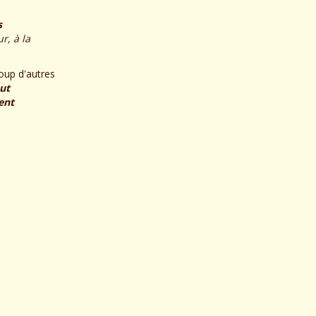
s
r, à la
oup d'autres
out
ent