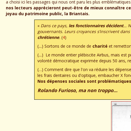
a choisi ici les passages qui nous ont paru les plus emblématique
nos lecteurs apprécieront peut-être de mieux connaître cel
joyau du patrimoine public, la Briantais.
«
Dans ce pays,
les fonctionnaires décident
… N
gouvernants. Leurs croyances s’inscrivent dan
chrétienne
.
(
4
)
(
…
) Sortons de ce monde de
charité
et remettons
(
…
) Le monde entier plébiscite Airbus, mais est 
volonté démocratique exprimée depuis 50 ans, r
(…) Comment dire que l'on va réduire les dépense
les frais dentaires ou d'optique, embaucher X fonct
Nos dépenses sociales sont problématiques
Rolando Furioso, ma non troppo…