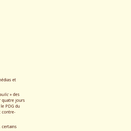
médias et
aulic
» des
r quatre jours
r le PDG du
t contre-
 certains