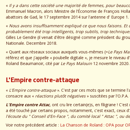
«
Il y a dans cette société une majorité de femmes, pour beauco
Emmanuel Macron, alors Ministre de l’Économie de François Holla
abattoirs de Gad, le 17 septembre 2014 sur l'antenne d' Europe 1.
«
Nous avons insuffisamment expliqué ce que nous faisons. Et 
probablement été trop intelligents, trop subtils, trop technique
Gilles Le Gendre (il venait d'être désigné comme président du g
Nationale. Decembre 2018.
« Quant aux réseaux sociaux auxquels vous-mêmes (=
Le Pays Ma
référez et que j'appelle « poubelle digitale », je mesure le niveau
Roland Beaumanoir, cité par
Le Pays Malouin
12 novembre 2020.
L'Empire contre-attaque
«
L'Empire contre-attaque
». C'est par ces mots que se termine l'a
consacre aux «
réactions plutôt négatives
» suscitées par l'O.P.A
L'Empire contre Attac
, ont cru lire certain(e)s, en filigrane ! C
a été touché par certains propos, notamment, c'est exact, ceux d'
l'écoute du " Conseil d'En-Face ", du comité local " Attac ", ou 
Voir notre précédent article :
La Chanson de Roland : OPA pour