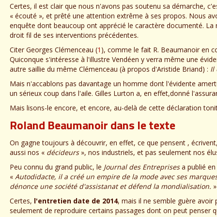
Certes, il est clair que nous n'avons pas soutenu sa démarche, c
« écouté », et prêté une attention extrême à ses propos. Nous av
enquête dont beaucoup ont apprécié le caractère documenté. La m
droit fil de ses interventions précédentes.
Citer Georges Clémenceau (
1
), comme le fait R. Beaumanoir en co
Quiconque s'intéresse à l'illustre Vendéen y verra même une éviden
autre saillie du même Clémenceau (à propos d'Aristide Briand) :
Il
Mais n'accablons pas davantage un homme dont l'évidente amertu
un sérieux coup dans l'aile. Gilles Lurton a, en effet,donné l'assur
Mais lisons-le encore, et encore, au-delà de cette déclaration ton
Roland Beaumanoir dans le texte
On gagne toujours à découvrir, en effet, ce que pensent , écriven
aussi nos «
décideurs
», nos industriels, et pas seulement nos él
Peu connu du grand public, le
Journal des Entreprises
a publié en
«
Autodidacte, il a créé un empire de la mode avec ses marque
dénonce une société d'assistanat et défend la mondialisation.
»
Certes,
l'entretien date de 2014
, mais il ne semble guère avoir 
seulement de reproduire certains passages dont on peut penser qu'