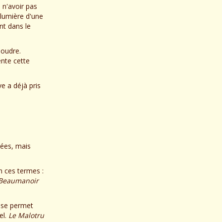
 n'avoir pas
 lumière d'une
t dans le
soudre.
ente cette
e a déjà pris
mées, mais
en ces termes :
d Beaumanoir
se permet
el.
Le Malotru