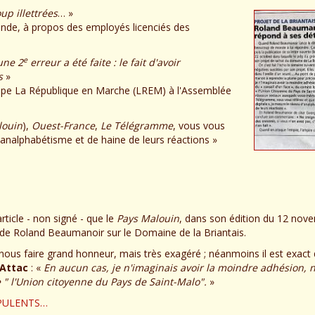
up illettrées
… »
nde, à propos des employés licenciés des
e
une 2
erreur a été faite : le fait d'avoir
s
»
roupe La République en Marche (LREM) à l'Assemblée
louin
),
Ouest-France
,
Le Télégramme
, vous vous
 d'analphabétisme et de haine de leurs réactions »
rticle - non signé - que le
Pays Malouin
, dans son édition du 12 nov
. de Roland Beaumanoir sur le Domaine de la Briantais.
'est nous faire grand honneur, mais très exagéré ; néanmoins il est exa
Attac
: «
En aucun cas, je n'imaginais avoir la moindre adhésion,
de " l'Union citoyenne du Pays de Saint-Malo".
»
 OPULENTS…