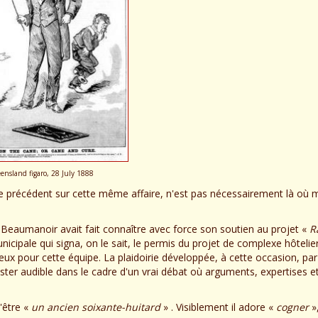
nsland figaro, 28 July 1888
cle précédent sur cette même affaire, n'est pas nécessairement là où 
 Beaumanoir avait fait connaître avec force son soutien au projet «
R
nicipale qui signa, on le sait, le permis du projet de complexe hôtelie
teux pour cette équipe. La plaidoirie développée, à cette occasion, pa
ster audible dans le cadre d'un vrai débat où arguments, expertises e
'être «
un ancien soixante-huitard
» . Visiblement il adore «
cogner
»,