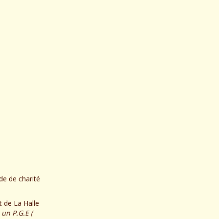
de de charité
t de La Halle
un P.G.E (