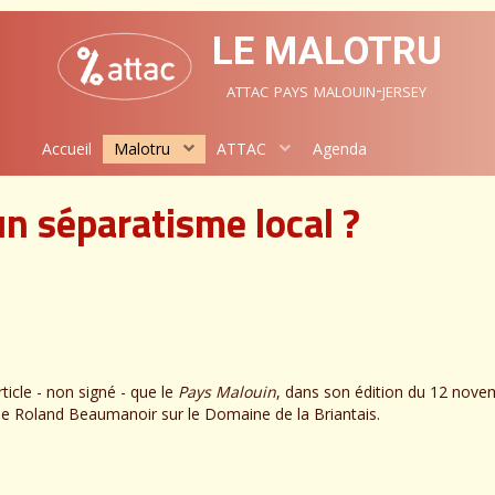
LE MALOTRU
attac pays malouin-jersey
Accueil
Malotru
ATTAC
Agenda
un séparatisme local ?
ticle - non signé - que le
Pays Malouin
, dans son édition du 12 nove
. de Roland Beaumanoir sur le Domaine de la Briantais.