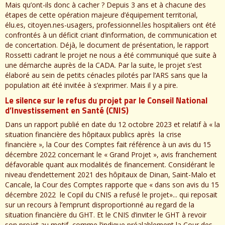
Mais qu’ont-ils donc à cacher ? Depuis 3 ans et à chacune des
étapes de cette opération majeure d’équipement territorial,
élu.es, citoyen.nes-usagers, professionnel.les hospitaliers ont été
confrontés à un déficit criant d’information, de communication et
de concertation. Déjà, le document de présentation, le rapport
Rossetti cadrant le projet ne nous a été communiqué que suite à
une démarche auprès de la CADA. Par la suite, le projet s’est
élaboré au sein de petits cénacles pilotés par l’ARS sans que la
population ait été invitée à s’exprimer. Mais il y a pire.
Le silence sur le refus du projet par le Conseil National
d’Investissement en Santé (CNIS)
Dans un rapport publié en date du 12 octobre 2023 et relatif à « la
situation financière des hôpitaux publics après la crise
financière », la Cour des Comptes fait référence à un avis du 15
décembre 2022 concernant le « Grand Projet », avis franchement
défavorable quant aux modalités de financement. Considérant le
niveau d’endettement 2021 des hôpitaux de Dinan, Saint-Malo et
Cancale, la Cour des Comptes rapporte que « dans son avis du 15
décembre 2022 le Copil du CNIS a refusé le projet»... qui reposait
sur un recours à l’emprunt disproportionné au regard de la
situation financière du GHT. Et le CNIS d’inviter le GHT à revoir
son projet au motif, comme l’indique préalablement la Cour des