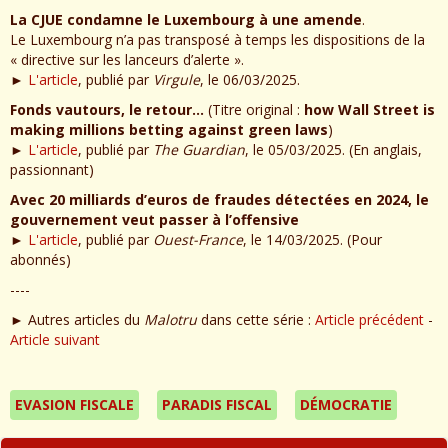
La CJUE condamne le Luxembourg à une amende
.
Le Luxembourg n’a pas transposé à temps les dispositions de la
« directive sur les lanceurs d’alerte ».
►
L'article
, publié par
Virgule
, le 06/03/2025.
Fonds vautours, le retour…
(Titre original :
how Wall Street is
making millions betting against green laws
)
►
L'article
, publié par
The Guardian
, le 05/03/2025. (En anglais,
passionnant)
Avec 20 milliards d’euros de fraudes détectées en 2024, le
gouvernement veut passer à l’offensive
►
L'article
, publié par
Ouest-France
, le 14/03/2025. (Pour
abonnés)
----
► Autres articles du
Malotru
dans cette série :
Article précédent
-
Article suivant
EVASION FISCALE
PARADIS FISCAL
DÉMOCRATIE