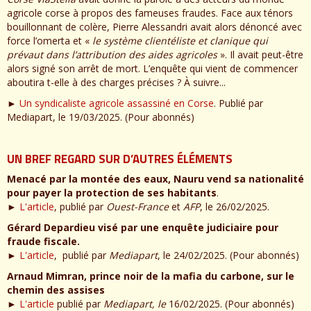
agricole corse à propos des fameuses fraudes. Face aux ténors
bouillonnant de colère, Pierre Alessandri avait alors dénoncé avec
force l’omerta et «
le système clientéliste et clanique qui
prévaut dans l’attribution des aides agricoles
». Il avait peut-être
alors signé son arrêt de mort. L’enquête qui vient de commencer
aboutira t-elle à des charges précises ? À suivre...
►
Un syndicaliste agricole assassiné en Corse
. Publié par
Mediapart, le 19/03/2025. (Pour abonnés)
UN BREF REGARD SUR D’AUTRES ÉLÉMENTS
Menacé par la montée des eaux, Nauru vend sa nationalité
pour payer la protection de ses habitants
.
►
L'article
, publié par
Ouest-France
et
AFP
, le 26/02/2025.
Gérard Depardieu visé par une enquête judiciaire pour
fraude fiscale.
►
L'article
, publié par
Mediapart
, le 24/02/2025. (Pour abonnés)
Arnaud Mimran, prince noir de la mafia du carbone, sur le
chemin des assises
►
L'article
publié par
Mediapart, le
16/02/2025. (Pour abonnés)