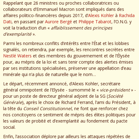
Rappelant que 26 ministres ou proches collaboratrices ou
collaborateurs d’Emmanuel Macron sont impliqués dans des
affaires politico-financières depuis 2017, d’
Alexis Kohler
à
Rachida
Dati
, en passant par
Aurore Bergé
et
Philippe Tabarot
, l’O.N.G. y
voit la traduction d’un «
affaiblissement des principes
d’exemplarité
».
Parmi les nombreux conflits d’intérêts entre l’État et les lobbies
signalés, on retiendra, par exemple, les rencontres secrètes entre
Nestlé Waters
et des membres du gouvernement et de l’Élysée
pour, au mépris de la loi et sans tenir compte des alertes émises
par ses institutions spécialisées, préserver une appellation d’eau
minérale qui n’a plus de naturelle que le nom…
Le départ, récemment annoncé, d’Alexis Kohler, secrétaire
général omnipotent de l’Elysée - surnommé le «
vice-président
» -
pour un poste de directeur général adjoint de la SG (
Société
Générale
), après le choix de Richard Ferrand, l’ami du Président, à
la tête du
Conseil Constitutionnel
, ne font que renforcer chez
nos concitoyens ce sentiment de mépris des élites politiques pour
les valeurs de probité et d’exemplarité au fondement du pacte
social.
Enfin, l’association déplore par ailleurs les attaques répétées de