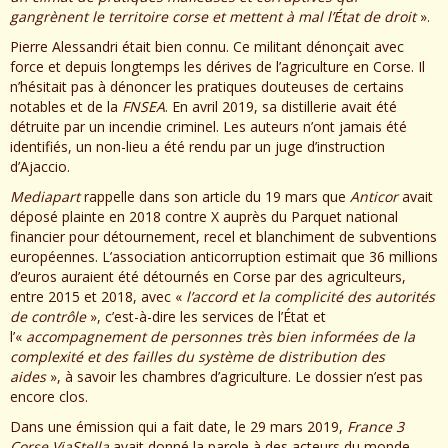
gangrènent le territoire corse et mettent à mal l’État de droit
».
Pierre Alessandri était bien connu. Ce militant dénonçait avec
force et depuis longtemps les dérives de l’agriculture en Corse. Il
n’hésitait pas à dénoncer les pratiques douteuses de certains
notables et de la
FNSEA
. En avril 2019, sa distillerie avait été
détruite par un incendie criminel. Les auteurs n’ont jamais été
identifiés, un non-lieu a été rendu par un juge d’instruction
d’Ajaccio.
Mediapart
rappelle dans son article du 19 mars que
Anticor
avait
déposé plainte en 2018 contre X auprès du Parquet national
financier pour détournement, recel et blanchiment de subventions
européennes. L’association anticorruption estimait que 36 millions
d’euros auraient été détournés en Corse par des agriculteurs,
entre 2015 et 2018, avec «
l’accord et la complicité des autorités
de contrôle
», c’est-à-dire les services de l’État et
l’«
accompagnement de personnes très bien informées de la
complexité et des failles du système de distribution des
aides
», à savoir les chambres d’agriculture. Le dossier n’est pas
encore clos.
Dans une émission qui a fait date, le 29 mars 2019,
France 3
Corse ViaStella
avait donné la parole à des acteurs du monde