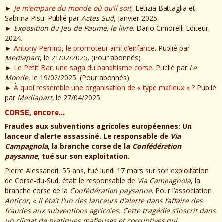
►
Je m’empare du monde où qu’il soit
, Letizia Battaglia et
Sabrina Pisu. Publié par
Actes Sud
, Janvier 2025.
►
Exposition du Jeu de Paume, le livre
. Dario Cimorelli Editeur,
2024.
►
Antony Perrino, le promoteur ami d’enfance
. Publié par
Mediapart
, le 21/02/2025. (Pour abonnés)
►
Le Petit Bar, une saga du banditisme corse
. Publié par
Le
Monde
, le 19/02/2025. (Pour abonnés)
►
À quoi ressemble une organisation de « type mafieux » ?
Publié
par
Mediapart
, le 27/04/2025.
CORSE, encore…
Fraudes aux subventions agricoles européennes: Un
lanceur d’alerte assassiné. Le responsable de
Via
Campagnola
, la branche corse de la
Confédération
paysanne,
tué sur son exploitation.
Pierre Alessandri, 55 ans, tué lundi 17 mars sur son exploitation
de Corse-du-Sud, était le responsable de
Via Campagnola
, la
branche corse de la
Confédération paysanne
. Pour l’association
Anticor
, «
Il était l’un des lanceurs d’alerte dans l’affaire des
fraudes aux subventions agricoles. Cette tragédie s’inscrit dans
un climat de pratiques mafieuses et corruptives qui