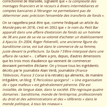
correctionnel de Marseille, signalent que «
la complexité des
montages financiers et le recours à divers intermédiaires et
comptes bancaires à l’étranger ne permettaient pas de
déterminer avec précision l’ensemble des transferts de fonds
».
On se rappellera peut-être que, comme l’indiquait un article du
Monde
paru en 2018, c’est en 2002 que «
le nom du Petit Bar
apparaît dans une affaire d’extorsion de fonds où un homme
de 38 ans paie de sa vie sa volonté d’acheter un établissement
à Ajaccio. En 2004, Roger Polverelli, une ancienne figure du
banditisme corse, est tué dans le commerce de sa femme,
juste devant la préfecture. Sa faute ? S’être interposé dans une
affaire de racket
»… L’affaire a pris, depuis, d’autres dimensions
que les trois mois d’audience qui viennent de commencer
devraient permettre d’éclairer. On y trouve tous les ingrédients
décrits par le journaliste Alain Verdi, journaliste (
France
Télévision
,
France 3 Corse
à la retraite) qui alimente, de manière
irrégulière, un blog:
'E Pericoloso sporgersi
' : «
Une organisation
de «
type mafieux
» est généralement pérenne. Elle est
installée, de longue date, dans la société. Elle regroupe quatre
domaines : banditisme, monde de l’entreprise, professionnels
du droit et des administrations et des «
référents » dans le
monde politique, à tous les niveaux
».