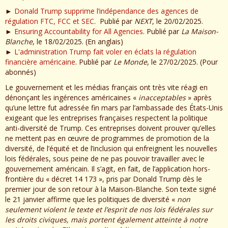
►
Donald Trump supprime l’indépendance des agences de
régulation FTC, FCC et SEC
. Publié par
NEXT
, le 20/02/2025.
►
Ensuring Accountability for All Agencies
. Publié par
La Maison-
Blanche
, le 18/02/2025. (En anglais)
►
L'administration Trump fait voler en éclats la régulation
financière américaine
. Publié par
Le Monde
, le 27/02/2025. (Pour
abonnés)
Le gouvernement et les médias français ont très vite réagi en
dénonçant les ingérences américaines «
inacceptables
» après
qu’une lettre fut adressée fin mars par l’ambassade des États-Unis
exigeant que les entreprises françaises respectent la politique
anti-diversité de Trump. Ces entreprises doivent prouver qu’elles
ne mettent pas en œuvre de programmes de promotion de la
diversité, de l’équité et de l’inclusion qui enfreignent les nouvelles
lois fédérales, sous peine de ne pas pouvoir travailler avec le
gouvernement américain. Il s’agit, en fait, de l’application hors-
frontière du « décret 14 173 », pris par Donald Trump dès le
premier jour de son retour à la Maison-Blanche. Son texte signé
le 21 janvier affirme que les politiques de diversité «
non
seulement violent le texte et l’esprit de nos lois fédérales sur
les droits civiques, mais portent également atteinte à notre