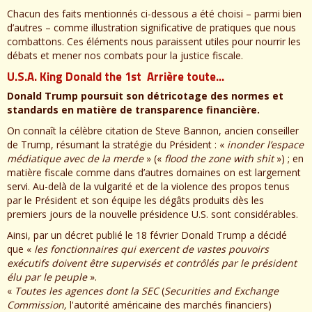
Chacun des faits mentionnés ci-dessous a été choisi – parmi bien
d’autres – comme illustration significative de pratiques que nous
combattons. Ces éléments nous paraissent utiles pour nourrir les
débats et mener nos combats pour la justice fiscale.
U.S.A. King Donald the 1st Arrière toute…
Donald Trump poursuit son détricotage des normes et
standards en matière de transparence financière.
On connaît la célèbre citation de Steve Bannon, ancien conseiller
de Trump, résumant la stratégie du Président : «
inonder l’espace
médiatique avec de la merde
» («
flood the zone with shit
») ; en
matière fiscale comme dans d’autres domaines on est largement
servi. Au-delà de la vulgarité et de la violence des propos tenus
par le Président et son équipe les dégâts produits dès les
premiers jours de la nouvelle présidence U.S. sont considérables.
Ainsi, par un décret publié le 18 février Donald Trump a décidé
que «
les fonctionnaires qui exercent de vastes pouvoirs
exécutifs doivent être supervisés et contrôlés par le président
élu par le peuple
».
«
Toutes les agences dont la SEC
(
Securities and Exchange
Commission,
l'autorité américaine des marchés financiers)