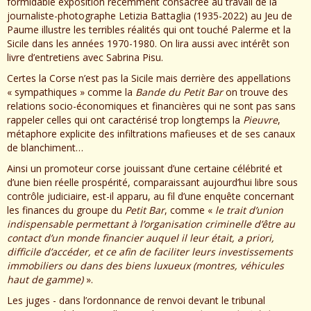
formidable exposition récemment consacrée au travail de la
journaliste-photographe Letizia Battaglia (1935-2022) au Jeu de
Paume illustre les terribles réalités qui ont touché Palerme et la
Sicile dans les années 1970-1980. On lira aussi avec intérêt son
livre d’entretiens avec Sabrina Pisu.
Certes la Corse n’est pas la Sicile mais derrière des appellations
« sympathiques » comme la
Bande du Petit Bar
on trouve des
relations socio-économiques et financières qui ne sont pas sans
rappeler celles qui ont caractérisé trop longtemps la
Pieuvre
,
métaphore explicite des infiltrations mafieuses et de ses canaux
de blanchiment…
Ainsi un promoteur corse jouissant d’une certaine célébrité et
d’une bien réelle prospérité, comparaissant aujourd’hui libre sous
contrôle judiciaire, est-il apparu, au fil d’une enquête concernant
les finances du groupe du
Petit Bar
, comme «
le trait d’union
indispensable permettant à l’organisation criminelle d’être au
contact d’un monde financier auquel il leur était, a priori,
difficile d’accéder, et ce afin de faciliter leurs investissements
immobiliers ou dans des biens luxueux (montres, véhicules
haut de gamme)
».
Les juges - dans l’ordonnance de renvoi devant le tribunal