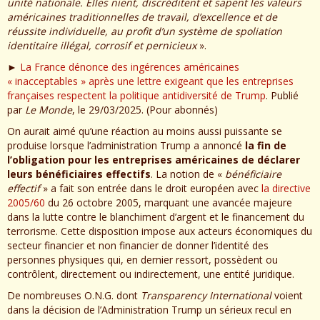
unité nationale. Elles nient, discréditent et sapent les valeurs
américaines traditionnelles de travail, d’excellence et de
réussite individuelle, au profit d’un système de spoliation
identitaire illégal, corrosif et pernicieux
».
►
La France dénonce des ingérences américaines
« inacceptables » après une lettre exigeant que les entreprises
françaises respectent la politique antidiversité de Trump
. Publié
par
Le Monde
, le 29/03/2025. (Pour abonnés)
On aurait aimé qu’une réaction au moins aussi puissante se
produise lorsque l’administration Trump a annoncé
la fin de
l’obligation pour les entreprises américaines de déclarer
leurs bénéficiaires effectifs
. La notion de «
bénéficiaire
effectif
» a fait son entrée dans le droit européen avec
la directive
2005/60
du 26 octobre 2005, marquant une avancée majeure
dans la lutte contre le blanchiment d’argent et le financement du
terrorisme. Cette disposition impose aux acteurs économiques du
secteur financier et non financier de donner l’identité des
personnes physiques qui, en dernier ressort, possèdent ou
contrôlent, directement ou indirectement, une entité juridique.
De nombreuses O.N.G. dont
Transparency International
voient
dans la décision de l’Administration Trump un sérieux recul en