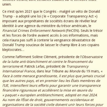
unien.
Ce n’est qu’en 2021 que le Congrès - malgré un véto de Donald
Trump - a adopté une loi ( le « Corporate Transparency Act »)
imposant aux propriétaires de sociétés écrans de révéler leur
identité à une agence du ministère du trésor américain, le
Financial Crimes Enforcement Network
(FinCEN). Seuls le trésor
et les forces de l’ordre avaient accès à ces informations, mais
cela n’aura pas suffi à contenir la vengeance dévastatrice de
Donald Trump soucieux de laisser le champ libre à ses copains
kleptocrates…
Comme l’affirment Solène Clément, présidente de l’
Observatoire
de la lutte anti-blanchiment et contre le financement du
terrorisme
et Patrick Lefas, président de
Transparency
International France
, dans leur Tribune au
Monde
du 19 mars, «
Face à cette menace grandissante, il est plus que jamais crucial
que les autres pays, et en premier lieu les États membres de
l’UE, intensifient leurs efforts pour garantir une transparence
financière rigoureuse et accélèrent la mise en œuvre du
« paquet » européen antiblanchiment, adopté en mai 2024
.
Au nom de l’État de droit, gouvernements occidentaux et
organisations de la société civile doivent unir leurs forces pour